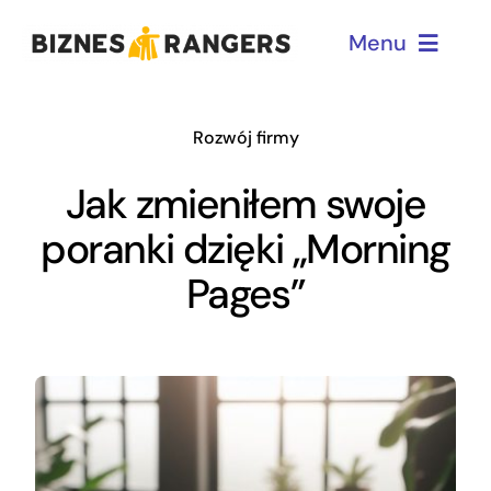
Przejdź
Menu
do
zawartości
Home
Rozwój firmy
Jak zmieniłem swoje
Dla menadżerów
poranki dzięki „Morning
Pages”
Dla przedsiębiorców
O mnie