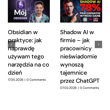
Obsidian w
Shadow AI w
praktyce: jak
firmie – jak
naprawdę
pracownicy
używam tego
nieświadomie
narzędzia na co
wynoszą
dzień
tajemnice
przez ChatGPT
17.05.2026
|
0 Comments
07.02.2026
|
0 Comments