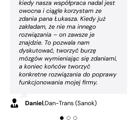
kiedy nasza współpraca nadal jest
elementów czy dbanie o opinie. To
także w sytuacjach ograniczonych
owocna i ciągle korzystam ze
detale, ale bardzo ważne, o czym
czasowo, kiedy zleceniodawca
zdania pana Łukasza. Kiedy już
mogłem się przekonać dzięki panu
potrzebował czegoś „na już”.
zakładam, że nie ma innego
Łukaszowi. Z całą pewnością
Wiedzieliśmy, że Pan Łukasz nas z
rozwiązania – on zawsze je
rekomenduje go jako rzetelnego
tym nie zostawi i podejmie się
znajdzie. To pozwala nam
partnera.
pomocy.
dyskutować, tworzyć burzę
mózgów wymieniając się zdaniami,
Mariusz
Andrzej
,
,
Impresa Interior (Lubliniec)
Usługi Szewskie (Lubliniec)
a koniec końców tworzyć
konkretne rozwiązania do poprawy
funkcjonowania mojej firmy.
Daniel
,
Dan-Trans (Sanok)