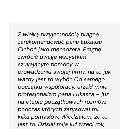
Z wielką przyjemnością pragnę
Obecnie moja strona internetowa
Pan Łukasz wykonywał na nasze
zarekomendować pana Łukasza
znajduje się na pierwszych
zlecenie już kilkanaście stron
Cichoń jako menadżera. Pragnę
miejscach w wyszukiwaniu szewca
internetowych, z których jesteśmy
zwrócić uwagę wszystkim
w Lublińcu. To odbiło się
bardzo zadowoleni. Współpraca
szukającym pomocy w
pozytywnie na ruchu w moim
przez ostatnie 9 lat przebiega
prowadzeniu swojej firmy, na to jak
warsztacie. Ponadto, otrzymuje na
owocnie i pomyślnie. Na
ważny jest to wybór. Od samego
bieżąco liczby ile osób odwiedza
szczególną uwagę zasługuje ciągły
początku współpracy, urzekł mnie
stronę, ile osób wyznacza trasę, ile
rozwój. Każda kolejna zlecona
profesjonalizm pana Łukasza – już
osób dzwoni. Buduje świadomość,
strona internetowa podąża z
na etapie początkowych rozmów,
że to faktycznie działa. Ja się
duchem czasu i aktualnymi
podczas których zarysował mi
przekonałem. Porady i wskazówki
trendami. Nie jest robiona według
kilka pomysłów. Wiedziałem, że to
dotyczące obsługi klientów,
jednego utartego schematu. Na
jest to. Dzisiaj mija już trzeci rok,
proponowania konkretnych
pana Łukasza można polegać