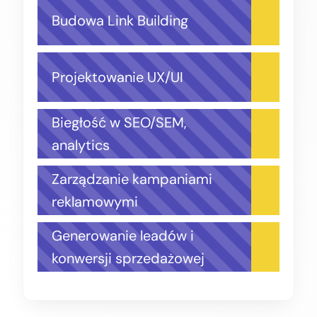
Budowa Link Building
Projektowanie UX/UI
Biegłość w SEO/SEM,
analytics
Zarządzanie kampaniami
reklamowymi
Generowanie leadów i
konwersji sprzedażowej