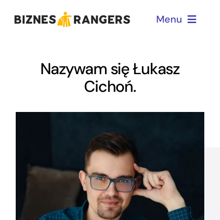
Przejdź
Menu
do
zawartości
Home
Nazywam się Łukasz
Cichoń.
Dla menadżerów
Dla przedsiębiorców
O mnie