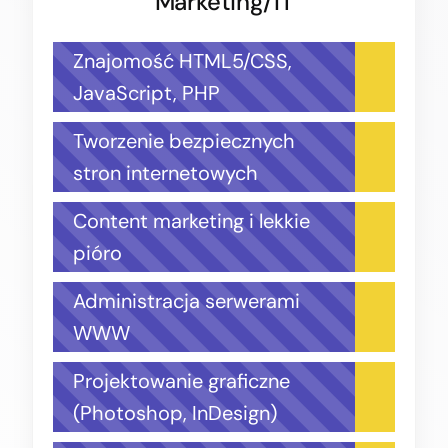
Marketing/IT
Znajomość HTML5/CSS,
JavaScript, PHP
Tworzenie bezpiecznych
stron internetowych
Content marketing i lekkie
pióro
Administracja serwerami
WWW
Projektowanie graficzne
(Photoshop, InDesign)