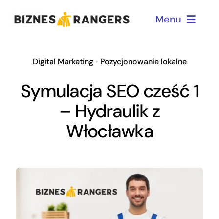
Przejdź
Menu
do
zawartości
Home
Digital Marketing
•
Pozycjonowanie lokalne
Symulacja SEO cześć 1
Dla menadżerów
– Hydraulik z
Włocławka
Dla przedsiębiorców
O mnie