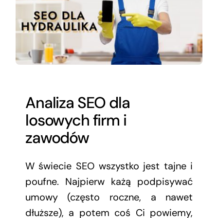
Blog
Kontakt
Analiza SEO dla
YouTube
losowych firm i
zawodów
LinkedIn
W świecie SEO wszystko jest tajne i
poufne. Najpierw każą podpisywać
umowy (często roczne, a nawet
dłuższe), a potem coś Ci powiemy,