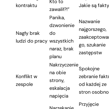
Kto to
kontraktu
Jakie są fakt
zawalił?!”
Panika,
Nazwanie
dzwonienie
najgorszego,
Nagły brak
do
zaakceptowa
ludzi do pracy
wszystkich
go, szukanie
naraz, brak
zastępstw
planu
Nakrzyczenie
Spokojne
na obie
Konflikt w
zebranie fak
strony,
zespole
od każdej ze
eskalacja
stron osobno
napięcia
Przyjęcie
Narzekanie