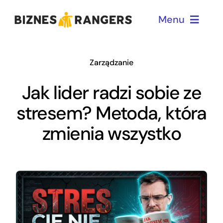
Przejdź
Menu
do
zawartości
Home
Zarządzanie
Jak lider radzi sobie ze
Dla menadżerów
stresem? Metoda, która
zmienia wszystko
Dla przedsiębiorców
O mnie