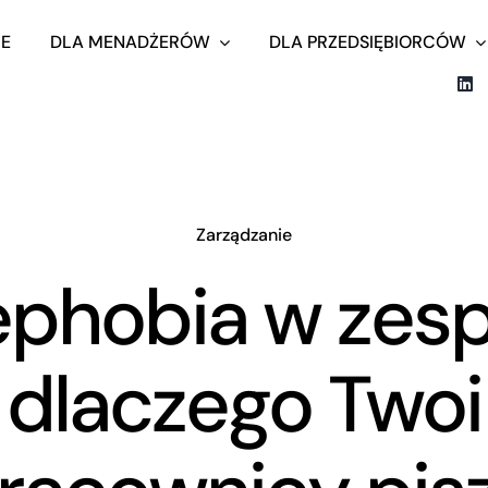
E
DLA MENADŻERÓW
DLA PRZEDSIĘBIORCÓW
Zarządzanie
ephobia w zesp
dlaczego Twoi