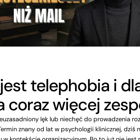
est telephobia i d
a coraz więcej zes
ieuzasadniony lęk lub niechęć do prowadzenia r
Termin znany od lat w psychologii klinicznej, dziś 
w kontekście organizacyjnym. Bo to już nie jest 