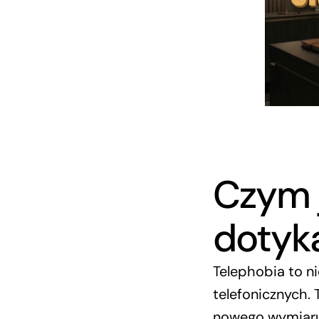
Czym j
dotyk
Telephobia to n
telefonicznych. 
nowego wymiaru 