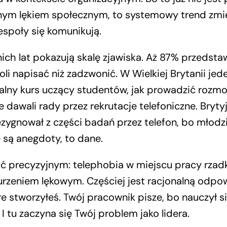
nym lękiem społecznym, to systemowy trend zmi
espoły się komunikują.
ich lat pokazują skalę zjawiska. Aż 87% przedstaw
woli napisać niż zadzwonić. W Wielkiej Brytanii jed
alny kurs uczący studentów, jak prowadzić rozmo
 dawali rady przez rekrutacje telefoniczne. Bryty
zygnował z części badań przez telefon, bo młodzi
e są anegdoty, to dane.
ć precyzyjnym: telephobia w miejscu pracy rzadk
rzeniem lękowym. Częściej jest racjonalną odpo
e stworzyłeś. Twój pracownik pisze, bo nauczył się
 I tu zaczyna się Twój problem jako lidera.