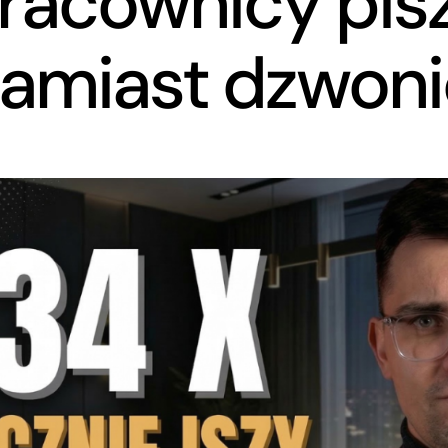
racownicy pis
zamiast dzwoni