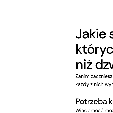
Jakie 
który
niż d
Zanim zaczniesz
każdy z nich wym
Potrzeba k
Wiadomość możn