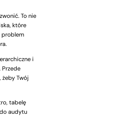
wonić. To nie
ska, które
k problem
ra.
erarchiczne i
. Przede
, żeby Twój
ro, tabelę
 do audytu