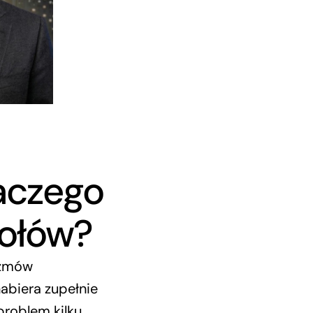
laczego
połów?
ozmów
nabiera zupełnie
problem kilku