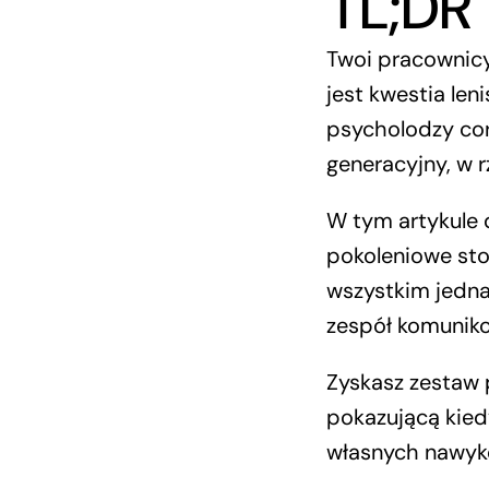
TL;DR
Twoi pracownicy
jest kwestia len
psycholodzy cor
generacyjny, w 
W tym artykule 
pokoleniowe sto
wszystkim jedna
zespół komunikow
Zyskasz zestaw 
pokazującą kied
własnych nawykó