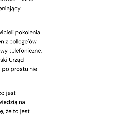
eniający
icieli pokolenia
en z college’ów
wy telefoniczne,
jski Urząd
 po prostu nie
o jest
wiedzią na
, że to jest