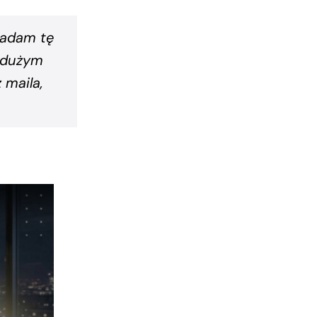
adam tę
a dużym
 maila,