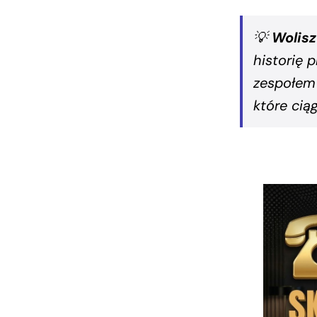
💡
Wolisz
historię 
zespołem 
które cią