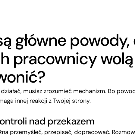
są główne powody, 
ch pracownicy wolą
zwonić?
 działać, musisz zrozumieć mechanizm. Bo powodó
aga innej reakcji z Twojej strony.
ontroli nad przekazem
a przemyśleć, przepisać, dopracować. Rozmowę